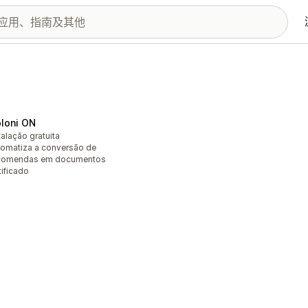
loni ON
talação gratuita
omatiza a conversão de
comendas em documentos
tificado