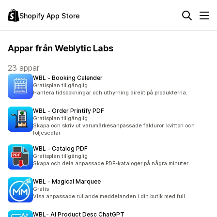
Shopify App Store
Appar från Weblytic Labs
23 appar
WBL ‑ Booking Calender
Gratisplan tillgänglig
Hantera tidsbokningar och uthyrning direkt på produkterna.
WBL ‑ Order Printify PDF
Gratisplan tillgänglig
Skapa och skriv ut varumärkesanpassade fakturor, kvitton och
följesedlar
WBL ‑ Catalog PDF
Gratisplan tillgänglig
Skapa och dela anpassade PDF-kataloger på några minuter
WBL ‑ Magical Marquee
Gratis
Visa anpassade rullande meddelanden i din butik med full
WBL‑ AI Product Desc ChatGPT