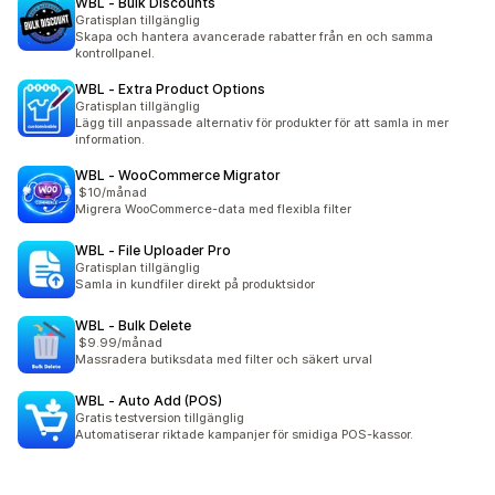
WBL ‑ Bulk Discounts
Gratisplan tillgänglig
Skapa och hantera avancerade rabatter från en och samma
kontrollpanel.
WBL ‑ Extra Product Options
Gratisplan tillgänglig
Lägg till anpassade alternativ för produkter för att samla in mer
information.
WBL ‑ WooCommerce Migrator
$10/månad
Migrera WooCommerce-data med flexibla filter
WBL ‑ File Uploader Pro
Gratisplan tillgänglig
Samla in kundfiler direkt på produktsidor
WBL ‑ Bulk Delete
$9.99/månad
Massradera butiksdata med filter och säkert urval
WBL ‑ Auto Add (POS)
Gratis testversion tillgänglig
Automatiserar riktade kampanjer för smidiga POS-kassor.