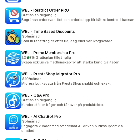
WBL ‑ Restrict Order PRO
Gratisplan tillgänglig
Begränsa orderkvantitet och orderbelopp för bättre kontroll i kassan
WBL ‑ Time Based Discounts
$5/månad
Ställ in rabattregler efter tid, dag eller varukorgsvärde
WBL ‑ Prime Membership Pro
av 5 stjärnor
1,0
(1)
•
Gratisplan tillgänglig
1 recensioner totalt
Skapa exklusiva medlemskap för att stärka kundlojaliteten.
WBL ‑ PrestaShop Migrator Pro
$10/månad
Migrera butiksdata från PrestaShop snabbt och exakt
WBL ‑ Q&A Pro
Gratisplan tillgänglig
Kunder ställer frågor och får svar på produktsidor.
WBL ‑ AI ChatBot Pro
$5/månad
Engagera kunder med omedelbar AI-driven butikssupport via
chatbot