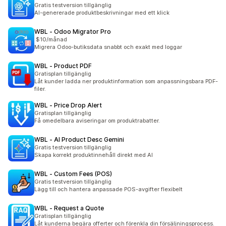
Gratis testversion tillgänglig
AI-genererade produktbeskrivningar med ett klick
WBL ‑ Odoo Migrator Pro
$10/månad
Migrera Odoo-butiksdata snabbt och exakt med loggar
WBL ‑ Product PDF
Gratisplan tillgänglig
Låt kunder ladda ner produktinformation som anpassningsbara PDF-
filer.
WBL ‑ Price Drop Alert
Gratisplan tillgänglig
Få omedelbara aviseringar om produktrabatter.
WBL ‑ AI Product Desc Gemini
Gratis testversion tillgänglig
Skapa korrekt produktinnehåll direkt med AI
WBL ‑ Custom Fees (POS)
Gratis testversion tillgänglig
Lägg till och hantera anpassade POS-avgifter flexibelt
WBL ‑ Request a Quote
Gratisplan tillgänglig
Låt kunderna begära offerter och förenkla din försäljningsprocess.