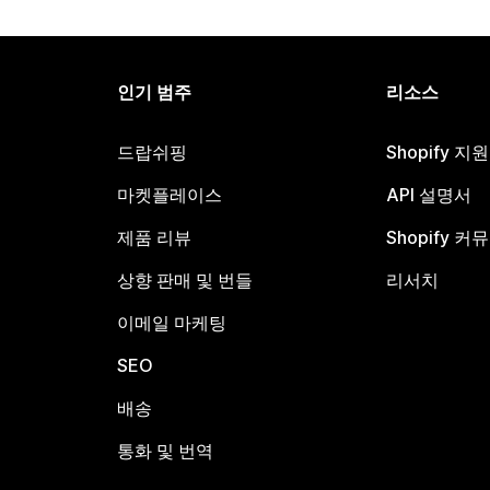
인기 범주
리소스
드랍쉬핑
Shopify 지
마켓플레이스
API 설명서
제품 리뷰
Shopify 커
상향 판매 및 번들
리서치
이메일 마케팅
SEO
배송
통화 및 번역