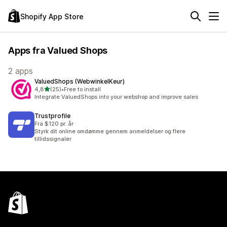
Shopify App Store
Apps fra Valued Shops
2 apps
ValuedShops (WebwinkelKeur)
ud af 5 stjerner
4,8
(25)
•
Free to install
25 anmeldelser i alt
Integrate ValuedShops into your webshop and improve sales
Trustprofile
Fra $120 pr. år
Styrk dit online omdømme gennem anmeldelser og flere
tillidssignaler