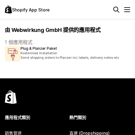
Shopify App Store
由 Webwirkung GmbH 提供的應用程式
1 個應用程式
Plug & Planzer Paket
Kostenlose Installation
Send shipping orders to Planzer inc labels, delivery notes etc
應用程式類別
熱門類別
銷售管道
直運 (Dropshipping)