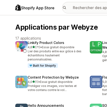
Shopify App Store
Applications par Webyze
17 applications
Linkify Product Colors
Li
étoile(s) sur 5
4,6
(71)
•
Essai gratuit disponible
We
71 avis au total
Lier des produits entre eux grâce à des
4,8
24 
échantillons hautement
Opt
personnalisables.
gén
Built for Shopify
Content Protection by Webyze
Fl
étoile(s) sur 5
4,0
(1)
•
Essai gratuit disponible
5,0
1 avis au total
3 a
Protégez vos images, vos textes et
Ajo
votre contenu contre le vol...
flo
ban
Hello Announcements
SO