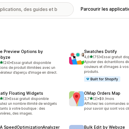
Parcourir les applicat
ve Preview Options by
Swatches Dotify
étoile(s) sur 5
byze
4,6
(75)
•
Essai gratuit di
75 avis au total
Ajouter des échantillons é
étoile(s) sur 5
(24)
•
Essai gratuit disponible
avis au total
couleurs et d’images à vos
ions de produit illimitées avec un
produits.
érateur d’aperçu d’image en direct.
Built for Shopify
oatly Floating Widgets
OMap Orders Map
étoile(s) sur 5
étoile(s) sur 5
(3)
•
Essai gratuit disponible
3,7
(2)
•
$9 /mois
vis au total
2 avis au total
utez un nombre illimité de widgets
Affichez les commandes su
ttants à votre boutique : des
pour savoir qui sont vos cli
nières, des images.
A SpeedOptimizationAnalyzer
Bulk Edit by Webyze