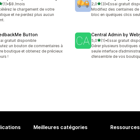
étoile(s) sur 5
étoile(s) sur 5
(1)
•
$8 /mois
2,0
(3)
•
Essai gratuit disp
vis au total
3 avis au total
élérez le chargement de votre
Modifiez des centaines de 
tique et ne perdez plus aucun
bloc en quelques clics seu
nt.
edbackMe Button
Central Admin by Web
étoile(s) sur 5
ai gratuit disponible
5,0
(1)
•
Essai gratuit disp
1 avis au total
utez un bouton de commentaires à
Gérer plusieurs boutiques
re boutique et obtenez de précieux
seule interface d’administr
ours !
d’ensemble de vos boutiqu
lications
Meilleures catégories
Ressources