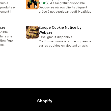
étoile(s) sur 5
onible
1,0
(2)
•
Essai gratuit disponible
2 avis au total
produits en
Découvrez où vos clients cliquent
lement !
grâce à notre puissant outil HeatMap
yze
Europe Cookie Notice by
onible
Webyze
 dans une
Essai gratuit disponible
ation. Vue
Conformez-vous à la loi européenne
es..
sur les cookies en ajoutant un avis !
Shopify