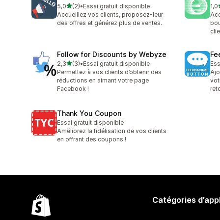
étoile(s) sur 5
5,0
(2)
•
Essai gratuit disponible
1,0
2 avis au total
1 a
Accueillez vos clients, proposez-leur
Acc
des offres et générez plus de ventes.
bou
clie
Follow for Discounts by Webyze
Fe
étoile(s) sur 5
2,3
(3)
•
Essai gratuit disponible
Ess
3 avis au total
Permettez à vos clients d’obtenir des
Ajo
réductions en aimant votre page
vot
Facebook !
ret
Thank You Coupon
Essai gratuit disponible
Améliorez la fidélisation de vos clients
en offrant des coupons !
Catégories d’app