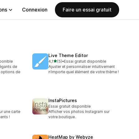
ions
Connexion
Faire un essai gratuit
Live Theme Editor
étoile(s) sur 5
sponible
4,1
(5)
•
Essai gratuit disponible
5 avis au total
légants de
Ajuster et personnaliser intuitivement
 options de
n’importe quel élément de votre thème !
InstaPictures
Essai gratuit disponible
r une carte
Afficher vos photos Instagram sur
ents !
votre boutique.
HeatMap by Webyze