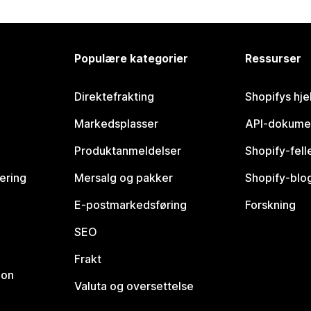
Populære kategorier
Ressurser
Direktefrakting
Shopifys hje
Markedsplasser
API-dokume
Produktanmeldelser
Shopify-fel
vering
Mersalg og pakker
Shopify-blo
E-postmarkedsføring
Forskning
SEO
Frakt
jon
Valuta og oversettelse