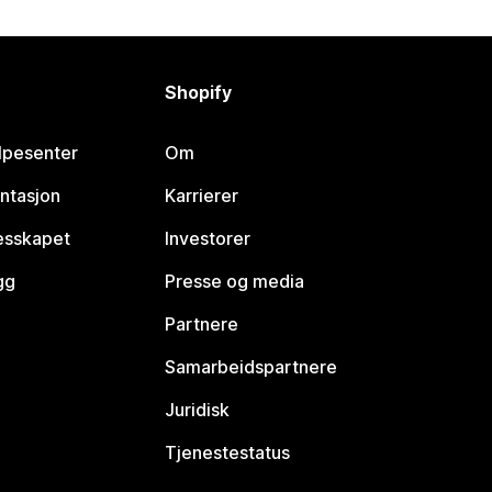
Shopify
lpesenter
Om
ntasjon
Karrierer
lesskapet
Investorer
gg
Presse og media
Partnere
Samarbeidspartnere
Juridisk
Tjenestestatus