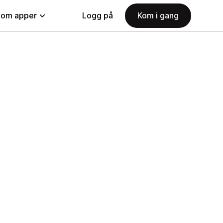
nom apper
Logg på
Kom i gang