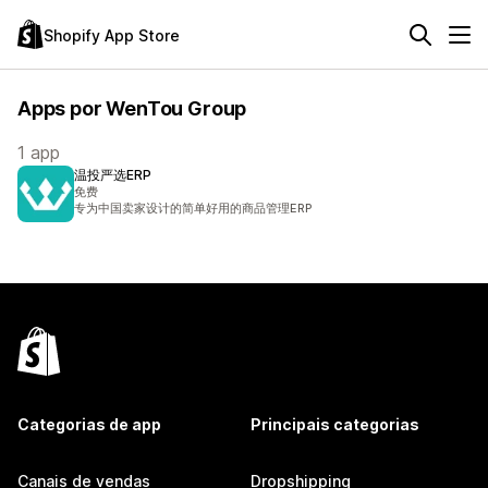
Shopify App Store
Apps por WenTou Group
1 app
温投严选ERP
免费
专为中国卖家设计的简单好用的商品管理ERP
Categorias de app
Principais categorias
Canais de vendas
Dropshipping