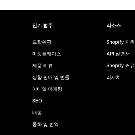
인기 범주
리소스
드랍쉬핑
Shopify 지
마켓플레이스
API 설명서
제품 리뷰
Shopify 커
상향 판매 및 번들
리서치
이메일 마케팅
SEO
배송
통화 및 번역