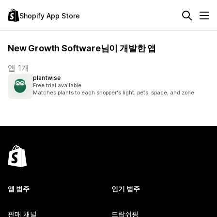
Shopify App Store
New Growth Software님이 개발한 앱
앱 1개
plantwise
Free trial available
Matches plants to each shopper's light, pets, space, and zone
앱 범주
인기 범주
판매 채널
드랍쉬핑