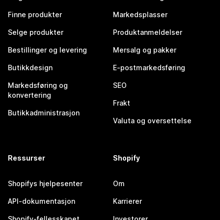
Finne produkter
Markedsplasser
Selge produkter
Produktanmeldelser
Bestillinger og levering
Mersalg og pakker
Butikkdesign
E-postmarkedsføring
Markedsføring og
SEO
konvertering
Frakt
Butikkadministrasjon
Valuta og oversettelse
Ressurser
Shopify
Shopifys hjelpesenter
Om
API-dokumentasjon
Karrierer
Shopify-fellesskapet
Investorer