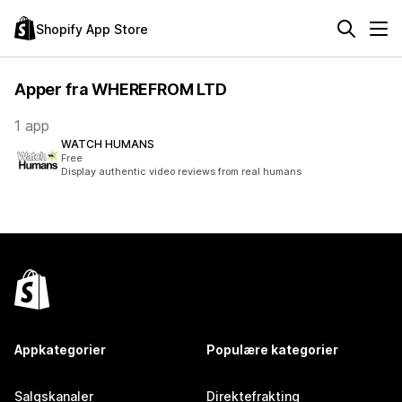
Shopify App Store
Apper fra WHEREFROM LTD
1 app
WATCH HUMANS
Free
Display authentic video reviews from real humans
Appkategorier
Populære kategorier
Salgskanaler
Direktefrakting