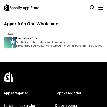
Shopify App Store
Appar från One Wholesale
1 app
Headshop Drop
av 5 stjärnor
5,0
(4)
•
Gratis testversion tillgänglig
4 recensioner totalt
Dropshippa högkvalitativa rökprodukter och tillbehör från Headshop
Appkategorier
Toppkategorier
Försäljningskanaler
Dropshipping