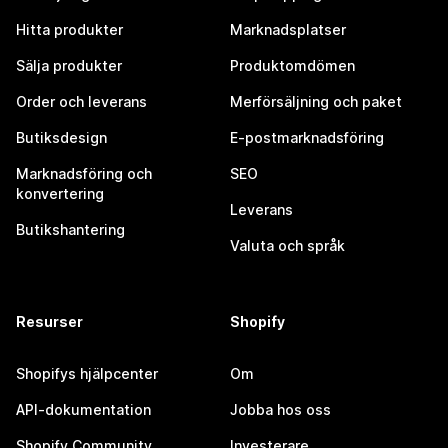
Hitta produkter
Marknadsplatser
Sälja produkter
Produktomdömen
Order och leverans
Merförsäljning och paket
Butiksdesign
E-postmarknadsföring
Marknadsföring och
SEO
konvertering
Leverans
Butikshantering
Valuta och språk
Resurser
Shopify
Shopifys hjälpcenter
Om
API-dokumentation
Jobba hos oss
Shopify Community
Investerare