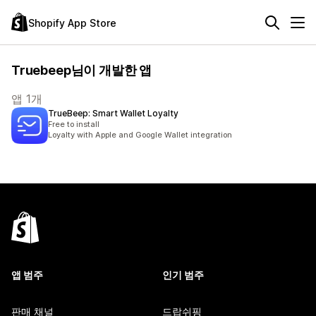
Shopify App Store
Truebeep님이 개발한 앱
앱 1개
TrueBeep: Smart Wallet Loyalty
Free to install
Loyalty with Apple and Google Wallet integration
앱 범주
인기 범주
판매 채널
드랍쉬핑