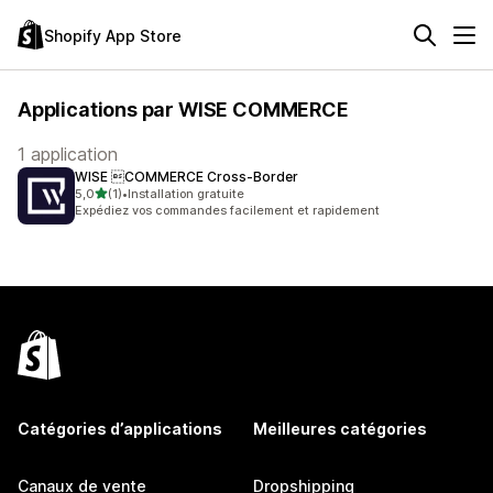
Shopify App Store
Applications par WISE COMMERCE
1 application
WISE COMMERCE Cross‑Border
étoile(s) sur 5
5,0
(1)
•
Installation gratuite
1 avis au total
Expédiez vos commandes facilement et rapidement
Catégories d’applications
Meilleures catégories
Canaux de vente
Dropshipping