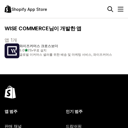
Shopify App Store
WISE COMMERCE님이 개발한 앱
앱 1개
와이즈커머스 크로스보더
별 5개 중
5.0
(1)
•
무료 설치
총 리뷰 1개
글로벌 이커머스 셀러를 위한 배송 및 마케팅 서비스, 와이즈커머스
앱 범주
인기 범주
판매 채널
드랍쉬핑