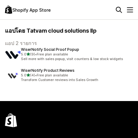
Shopify App Store
แอปโดย Tatvam cloud solutions llp
แอป 2 รายการ
WiserNotify Social Proof Popup
เต็ม 5 ดาว
5.0
(9)
•
Free plan available
ทั้งหมด 9 รีวิว
Sell more with sales popup, visit counters & low stock widgets
WiserNotify Product Reviews
เต็ม 5 ดาว
5.0
(4)
•
Free plan available
ทั้งหมด 4 รีวิว
Transform Customer reviews into Sales Growth