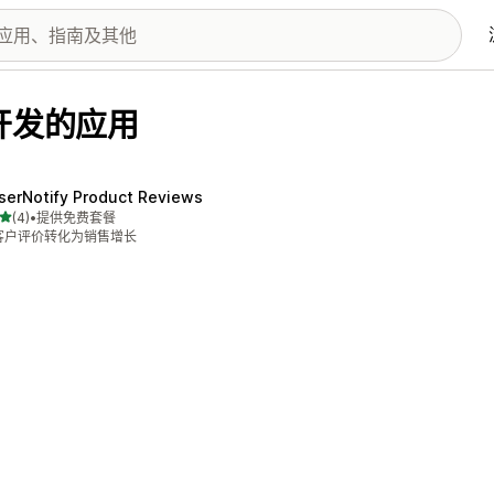
lp 开发的应用
serNotify Product Reviews
星（满分 5 星）
(4)
•
提供免费套餐
 4 条评论
客户评价转化为销售增长