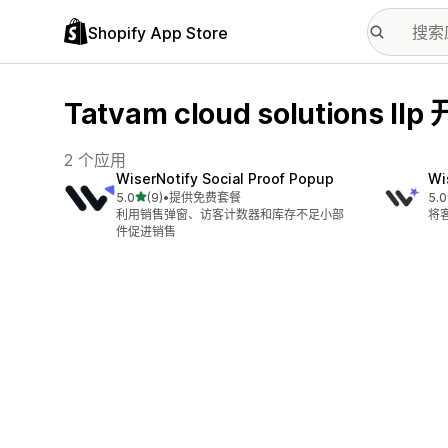
Shopify App Store
Tatvam cloud solutions l
2 个应用
WiserNotify Social Proof Popup
Wi
星（满分 5 星）
5.0
(9)
•
提供免费套餐
5.0
总共 9 条评论
总共
利用销售弹窗、访客计数器和库存不足小部
将
件促进销售