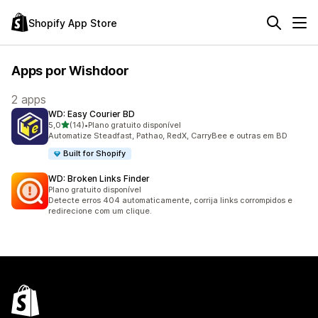
Shopify App Store
Apps por Wishdoor
2 apps
WD: Easy Courier BD
de 5 estrelas
5,0
(14)
•
Plano gratuito disponível
14 avaliações ao todo
Automatize Steadfast, Pathao, RedX, CarryBee e outras em BD
Built for Shopify
WD: Broken Links Finder
Plano gratuito disponível
Detecte erros 404 automaticamente, corrija links corrompidos e
redirecione com um clique.