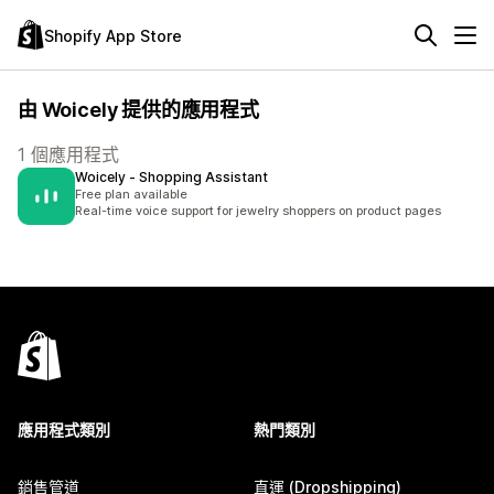
Shopify App Store
由 Woicely 提供的應用程式
1 個應用程式
Woicely ‑ Shopping Assistant
Free plan available
Real-time voice support for jewelry shoppers on product pages
應用程式類別
熱門類別
銷售管道
直運 (Dropshipping)