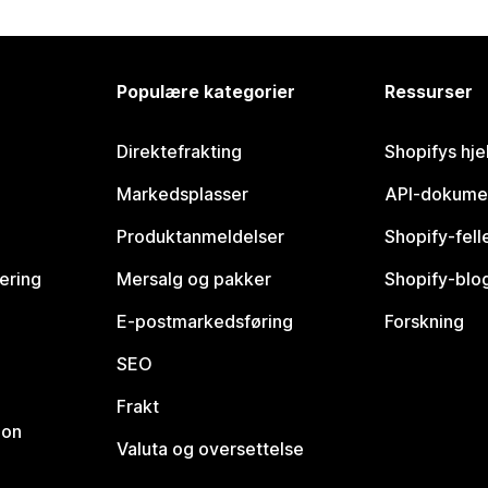
Populære kategorier
Ressurser
Direktefrakting
Shopifys hje
Markedsplasser
API-dokume
Produktanmeldelser
Shopify-fel
vering
Mersalg og pakker
Shopify-blo
E-postmarkedsføring
Forskning
SEO
Frakt
jon
Valuta og oversettelse