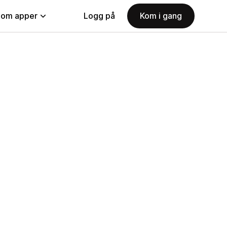
nom apper
Logg på
Kom i gang