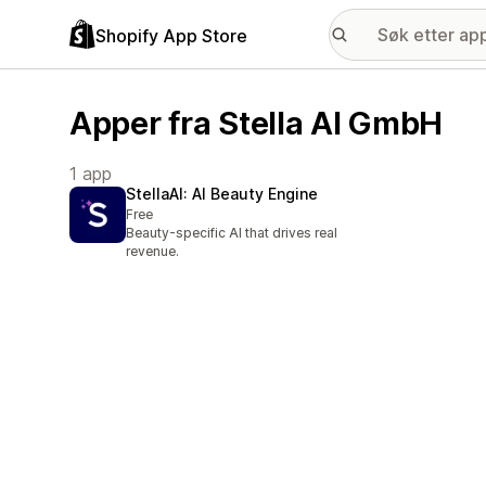
Shopify App Store
Apper fra Stella AI GmbH
1 app
StellaAI: AI Beauty Engine
Free
Beauty-specific AI that drives real
revenue.