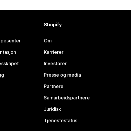
Shopify
lpesenter
Om
ntasjon
Karrierer
lesskapet
Investorer
gg
Presse og media
Partnere
Samarbeidspartnere
Juridisk
Tjenestestatus