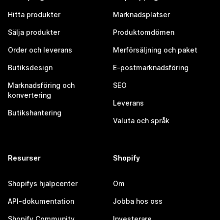
Hitta produkter
Marknadsplatser
Sälja produkter
Produktomdömen
Order och leverans
Merförsäljning och paket
Butiksdesign
E-postmarknadsföring
Marknadsföring och
SEO
konvertering
Leverans
Butikshantering
Valuta och språk
Resurser
Shopify
Shopifys hjälpcenter
Om
API-dokumentation
Jobba hos oss
Shopify Community
Investerare