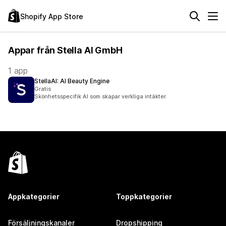
Shopify App Store
Appar från Stella AI GmbH
1 app
StellaAI: AI Beauty Engine
Gratis
Skönhetsspecifik AI som skapar verkliga intäkter.
Appkategorier
Toppkategorier
Försäljningskanaler
Dropshipping