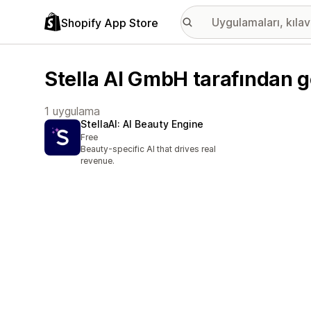
Shopify App Store
Stella AI GmbH tarafından g
1 uygulama
StellaAI: AI Beauty Engine
Free
Beauty-specific AI that drives real
revenue.