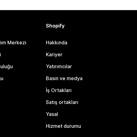
Shopify
dım Merkezi
Hakkında
i
Kariyer
luluğu
Yatırımcılar
gu
Basın ve medya
İş Ortakları
Satış ortakları
Yasal
Hizmet durumu