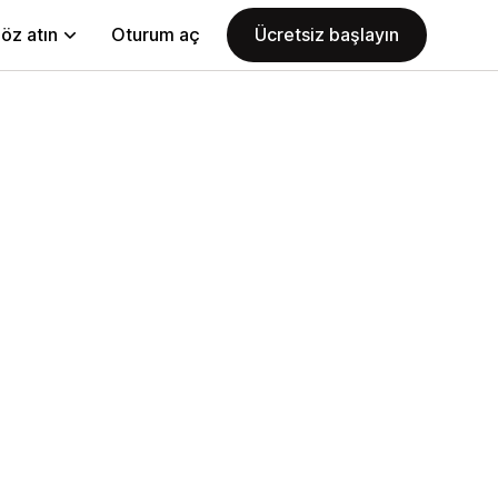
öz atın
Oturum aç
Ücretsiz başlayın