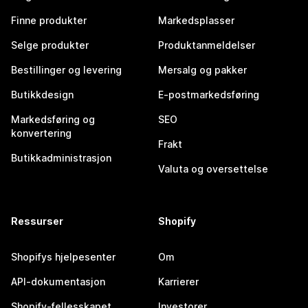
Finne produkter
Markedsplasser
Selge produkter
Produktanmeldelser
Bestillinger og levering
Mersalg og pakker
Butikkdesign
E-postmarkedsføring
Markedsføring og
SEO
konvertering
Frakt
Butikkadministrasjon
Valuta og oversettelse
Ressurser
Shopify
Shopifys hjelpesenter
Om
API-dokumentasjon
Karrierer
Shopify-fellesskapet
Investorer