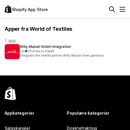
Shopify App Store
Apper fra World of Textiles
1 app
Willy Maisel GmbH Integration
av 5 stjerner
1,0
(1)
•
Free to install
Totalt 1 omtaler
Integrate the textile printer Willy Maisel from germany
Appkategorier
Populære kategorier
Salgskanaler
Direktefrakting