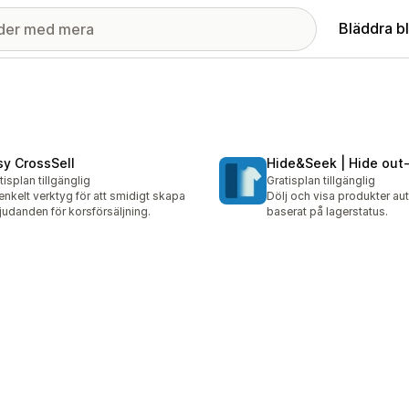
Bläddra b
sy CrossSell
Hide&Seek | Hide out
tisplan tillgänglig
Gratisplan tillgänglig
 enkelt verktyg för att smidigt skapa
Dölj och visa produkter au
judanden för korsförsäljning.
baserat på lagerstatus.