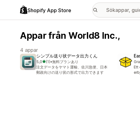
Shopify App Store
Appar från World8 Inc.,
4 appar
シンプル送り状データ出力くん
Ea
av 5 stjärnor
5,0
(1)
•
無料プランあり
Gra
1 recensioner totalt
注文データをヤマト運輸、佐川急便、日本
Ett
郵政向けの送り状の形式で出力できます
erb