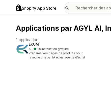
Shopify App Store
Applications par AGYL AI, I
1 application
EKOM
étoile(s) sur 5
5,0
(1)
•
Installation gratuite
1 avis au total
Préparez vos pages de produits pour
la recherche par IA et les agents d’achat