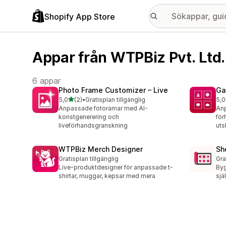
Shopify App Store
Appar från WTPBiz Pvt. Ltd.
6 appar
Photo Frame Customizer – Live
Ga
av 5 stjärnor
5,0
(2)
•
Gratisplan tillgänglig
5,0
2 recensioner totalt
1 r
Anpassade fotoramar med AI-
Anp
konstgenerering och
för
liveförhandsgranskning
utsk
WTPBiz Merch Designer
Sh
Gratisplan tillgänglig
Gra
Live-produktdesigner för anpassade t-
Byg
shirtar, muggar, kepsar med mera
sjä