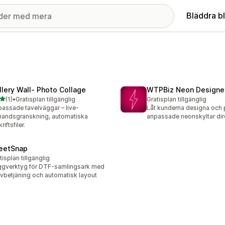
Bläddra b
llery Wall‑ Photo Collage
WTPBiz Neon Designe
av 5 stjärnor
(1)
•
Gratisplan tillgänglig
Gratisplan tillgänglig
ecensioner totalt
assade tavelväggar – live-
Låt kunderna designa och p
handsgranskning, automatiska
anpassade neonskyltar dir
riftsfiler.
eetSnap
tisplan tillgänglig
gverktyg för DTF-samlingsark med
lvbetjäning och automatisk layout