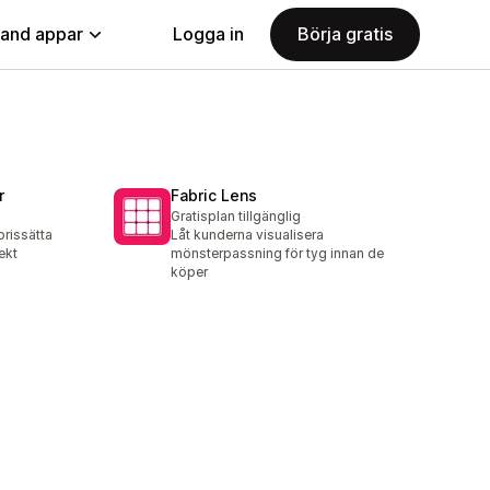
land appar
Logga in
Börja gratis
r
Fabric Lens
Gratisplan tillgänglig
rissätta
Låt kunderna visualisera
ekt
mönsterpassning för tyg innan de
köper