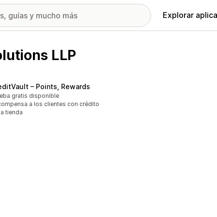
Explorar aplic
olutions LLP
editVault – Points, Rewards
eba gratis disponible
ompensa a los clientes con crédito
la tienda