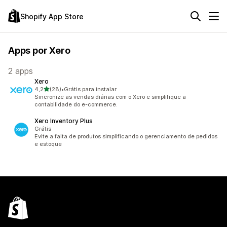
Shopify App Store
Apps por Xero
2 apps
Xero
de 5 estrelas
4,2
(28)
•
Grátis para instalar
28 avaliações ao todo
Sincronize as vendas diárias com o Xero e simplifique a
contabilidade do e-commerce.
Xero Inventory Plus
Grátis
Evite a falta de produtos simplificando o gerenciamento de pedidos
e estoque