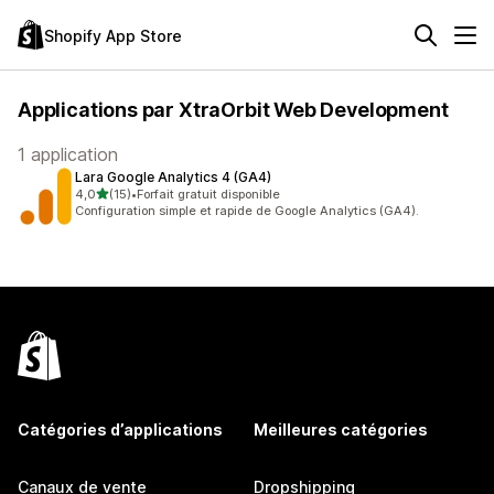
Shopify App Store
Applications par XtraOrbit Web Development
1 application
Lara Google Analytics 4 (GA4)
étoile(s) sur 5
4,0
(15)
•
Forfait gratuit disponible
15 avis au total
Configuration simple et rapide de Google Analytics (GA4).
Catégories d’applications
Meilleures catégories
Canaux de vente
Dropshipping