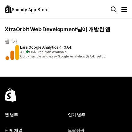
Shopify App Store
XtraOrbit Web Development님이 개발한 앱
앱 1개
Lara Google Analytics 4 (GA4)
별 5개 중
4.0
(15)
•
Free plan available
총 리뷰 15개
Quick, simple and easy Google Analytics (GA4) setup.
앱 범주
인기 범주
판매 채널
드랍쉬핑