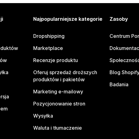
ji
Najpopularniejsze kategorie
Zasoby
Dropshipping
Centrum Po
oduktów
Marketplace
Dokumentac
tów
Recenzje produktu
Społeczność
yłka
Oferuj sprzedaż droższych
Blog Shopif
produktów i pakietów
Badania
Marketing e-mailowy
rsja
Pozycjonowanie stron
pem
Wysyłka
Waluta i tłumaczenie