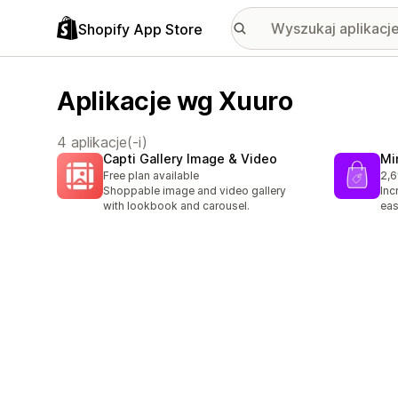
Shopify App Store
Aplikacje wg Xuuro
4 aplikacje(-i)
Capti Gallery Image & Video
Mi
Free plan available
2,6
Łąc
Shoppable image and video gallery
Inc
with lookbook and carousel.
eas