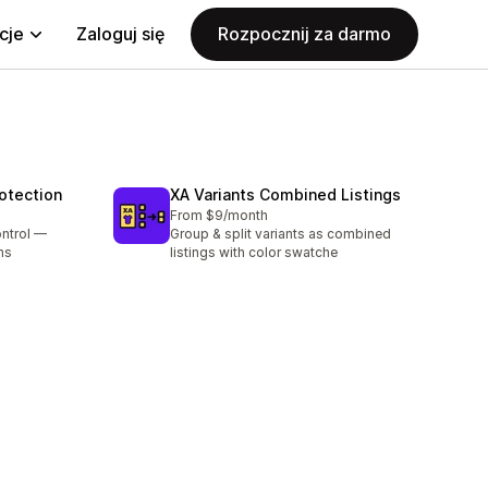
cje
Zaloguj się
Rozpocznij za darmo
rotection
XA Variants Combined Listings
From $9/month
ontrol —
Group & split variants as combined
ms
listings with color swatche