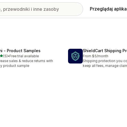
Przeglądaj aplika
ni ‑ Product Samples
ShieldCart Shipping P
na 5 gwiazdek
(5)
•
Free trial available
From $5/month
zna liczba recenzji: 5
rease sales & reduce returns with
Shipping protection you c
y product sample
keep all fees, manage clai