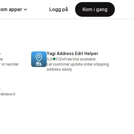
nom apper
Logg på
Kom i gang
e
Yagi Address Edit Helper
av 5 stjerner
le
5,0
(12)
•
Free trial available
Totalt 12 omtaler
 or reorder
Let customer update order shipping
address easily
e
etrieve it