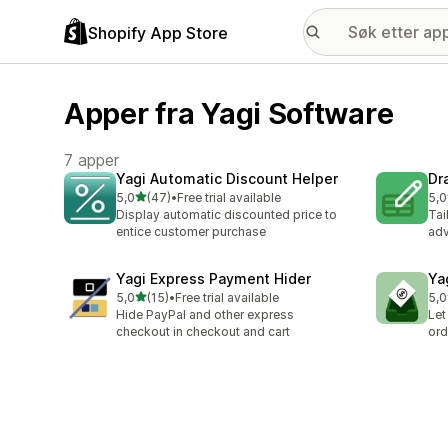
Shopify App Store
Apper fra Yagi Software
7 apper
Yagi Automatic Discount Helper
Dr
av 5 stjerner
5,0
(47)
•
Free trial available
5,0
Totalt 47 omtaler
Tot
Display automatic discounted price to
Tai
entice customer purchase
adv
Yagi Express Payment Hider
Ya
av 5 stjerner
5,0
(15)
•
Free trial available
5,0
Totalt 15 omtaler
Tot
Hide PayPal and other express
Let
checkout in checkout and cart
ord