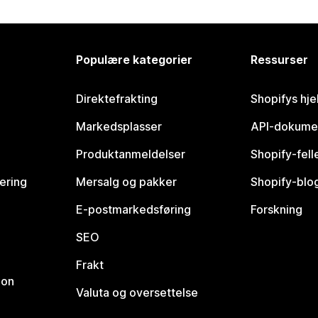
Populære kategorier
Ressurser
Direktefrakting
Shopifys hje
Markedsplasser
API-dokume
Produktanmeldelser
Shopify-fel
vering
Mersalg og pakker
Shopify-blo
E-postmarkedsføring
Forskning
SEO
Frakt
jon
Valuta og oversettelse