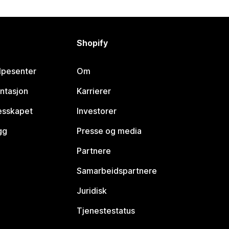
Shopify
lpesenter
Om
ntasjon
Karrierer
lesskapet
Investorer
gg
Presse og media
Partnere
Samarbeidspartnere
Juridisk
Tjenestestatus