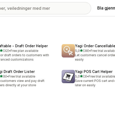
Bla gjen
aftable ‑ Draft Order Helper
Yagi Order Cancellabl
av 5 stjerner
av 5 stjerner
(32)
•
Free plan available
5,0
(38)
•
Free trial availab
alt 32 omtaler
Totalt 38 omtaler
lor draft orders to customers with
Let customers cancel order
anced customizations
easily
gi Draft Order Lister
Yagi POS Cart Helper
av 5 stjerner
av 5 stjerner
(6)
•
Free trial available
5,0
(3)
•
Free trial availabl
alt 6 omtaler
Totalt 3 omtaler
 customers view and pay draft
Save current POS cart and r
ers directly at your store
later on easily