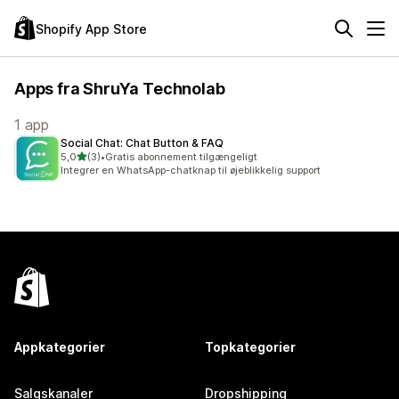
Shopify App Store
Apps fra ShruYa Technolab
1 app
Social Chat: Chat Button & FAQ
ud af 5 stjerner
5,0
(3)
•
Gratis abonnement tilgængeligt
3 anmeldelser i alt
Integrer en WhatsApp-chatknap til øjeblikkelig support
Appkategorier
Topkategorier
Salgskanaler
Dropshipping