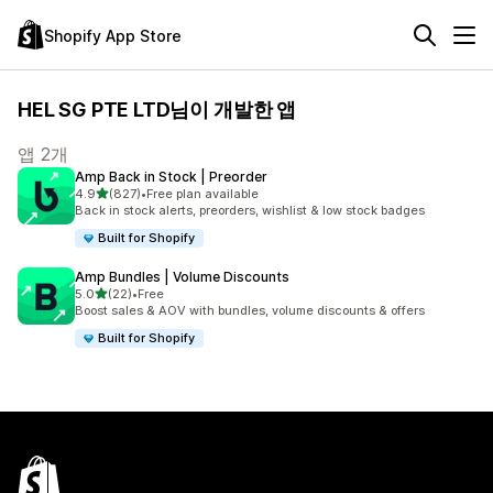
Shopify App Store
HEL SG PTE LTD님이 개발한 앱
앱 2개
Amp Back in Stock | Preorder
별 5개 중
4.9
(827)
•
Free plan available
총 리뷰 827개
Back in stock alerts, preorders, wishlist & low stock badges
Built for Shopify
Amp Bundles | Volume Discounts
별 5개 중
5.0
(22)
•
Free
총 리뷰 22개
Boost sales & AOV with bundles, volume discounts & offers
Built for Shopify