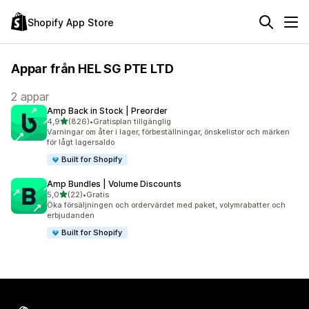
Shopify App Store
Appar från HEL SG PTE LTD
2 appar
Amp Back in Stock | Preorder
av 5 stjärnor
4,9
(826)
•
Gratisplan tillgänglig
826 recensioner totalt
Varningar om åter i lager, förbeställningar, önskelistor och märken
för lågt lagersaldo
Built for Shopify
Amp Bundles | Volume Discounts
av 5 stjärnor
5,0
(22)
•
Gratis
22 recensioner totalt
Öka försäljningen och ordervärdet med paket, volymrabatter och
erbjudanden
Built for Shopify