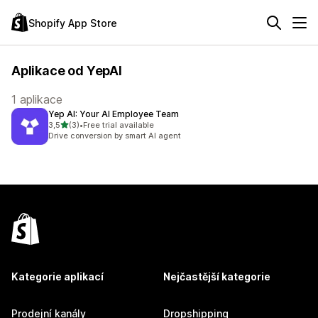
Shopify App Store
Aplikace od YepAI
1 aplikace
Yep AI: Your AI Employee Team
z 5 hvězd
3,5
(3)
•
Free trial available
Celkový počet recenzí: 3
Drive conversion by smart AI agent
Kategorie aplikací
Nejčastější kategorie
Prodejní kanály
Dropshipping