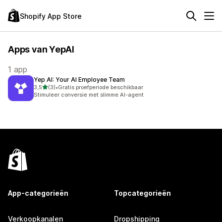
Shopify App Store
Apps van YepAI
1 app
Yep AI: Your AI Employee Team
van 5 sterren
3,5
(3)
•
Gratis proefperiode beschikbaar
3 recensies in totaal
Stimuleer conversie met slimme AI-agent
App-categorieën
Topcategorieën
Verkoopkanalen
Dropshipping