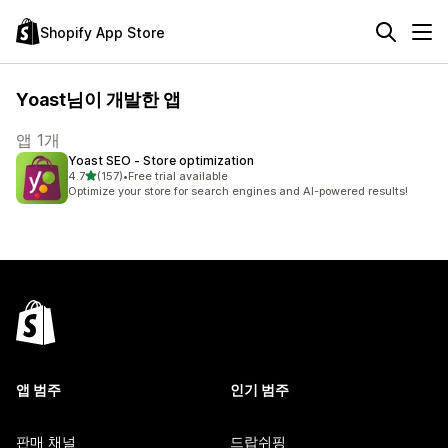
Shopify App Store
Yoast님이 개발한 앱
앱 1개
Yoast SEO ‑ Store optimization
별 5개 중
4.7
(157)
•
Free trial available
총 리뷰 157개
Optimize your store for search engines and AI-powered results!
앱 범주
인기 범주
판매 채널
드랍쉬핑