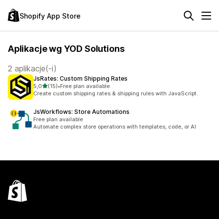
Shopify App Store
Aplikacje wg YOD Solutions
2 aplikacje(-i)
JsRates: Custom Shipping Rates
na 5 gwiazdek
5,0
(15)
•
Free plan available
Łączna liczba recenzji: 15
Create custom shipping rates & shipping rules with JavaScript.
JsWorkflows: Store Automations
Free plan available
Automate complex store operations with templates, code, or AI