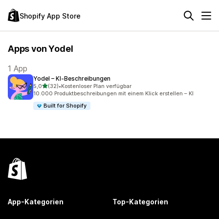
Shopify App Store
Apps von Yodel
1 App
Yodel – KI‑Beschreibungen
von 5 Sternen
5,0
(32)
•
Kostenloser Plan verfügbar
32 Rezensionen insgesamt
10.000 Produktbeschreibungen mit einem Klick erstellen – KI
Built for Shopify
App-Kategorien
Top-Kategorien