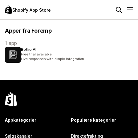
Shopify App Store
Apper fra Foremp
1 app
Botlio AI
Free trial available
Live responses with simple integration.
Appkategorier
Populære kategorier
Salgskanaler
Direktefrakting