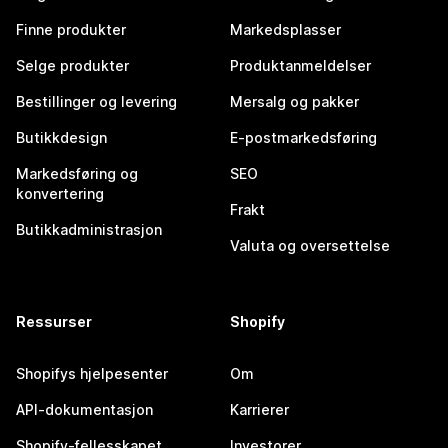
Finne produkter
Markedsplasser
Selge produkter
Produktanmeldelser
Bestillinger og levering
Mersalg og pakker
Butikkdesign
E-postmarkedsføring
Markedsføring og
SEO
konvertering
Frakt
Butikkadministrasjon
Valuta og oversettelse
Ressurser
Shopify
Shopifys hjelpesenter
Om
API-dokumentasjon
Karrierer
Shopify-fellesskapet
Investorer