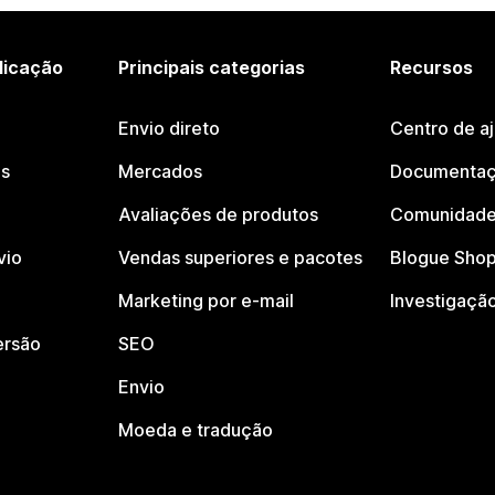
licação
Principais categorias
Recursos
Envio direto
Centro de a
os
Mercados
Documentaç
Avaliações de produtos
Comunidade
vio
Vendas superiores e pacotes
Blogue Shop
Marketing por e-mail
Investigaçã
ersão
SEO
Envio
Moeda e tradução