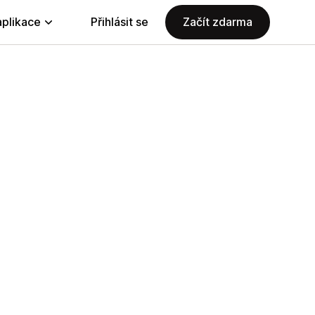
aplikace
Přihlásit se
Začít zdarma