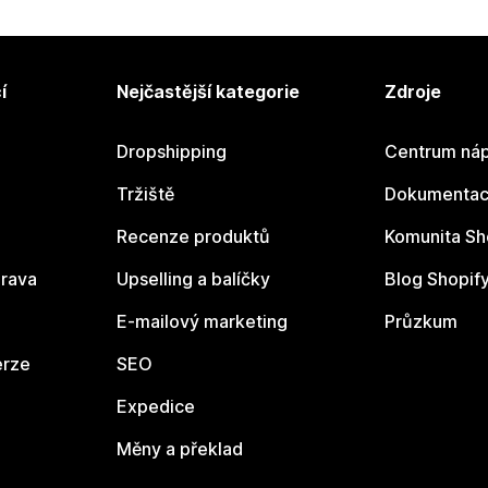
í
Nejčastější kategorie
Zdroje
Dropshipping
Centrum náp
Tržiště
Dokumentace
Recenze produktů
Komunita Sh
rava
Upselling a balíčky
Blog Shopif
E-mailový marketing
Průzkum
erze
SEO
Expedice
Měny a překlad