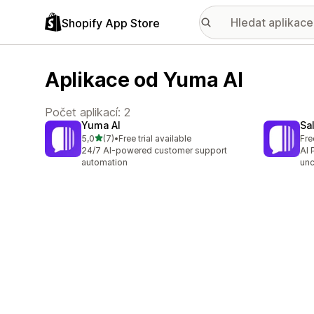
Shopify App Store
Aplikace od Yuma AI
Počet aplikací: 2
Yuma AI
Sa
z 5 hvězd
5,0
(7)
•
Free trial available
Fre
Celkový počet recenzí: 7
24/7 AI-powered customer support
AI 
automation
unc