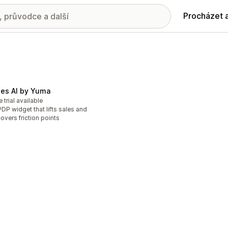
Procházet 
les AI by Yuma
e trial available
PDP widget that lifts sales and
overs friction points