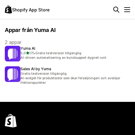
Shopify App Store
Appar från Yuma AI
2 appar
Yuma AI
av 5 stjärnor
5,0
(7)
•
Gratis testversion tillgänglig
7 recensioner totalt
AI-driven automatisering av kundsupport dygnet runt
Sales AI by Yuma
Gratis testversion tillgänglig
AI-widget för produktsidor som ökar försäljningen och avslöjar
friktionspunkter