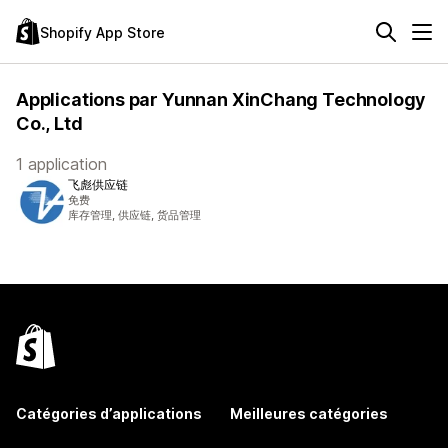
Shopify App Store
Applications par Yunnan XinChang Technology
Co., Ltd
1 application
飞彪供应链
免费
库存管理, 供应链, 货品管理
Catégories d’applications
Meilleures catégories