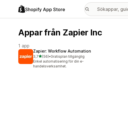
Shopify App Store
Appar från Zapier Inc
1 app
Zapier: Workflow Automation
av 5 stjärnor
3,7
(56)
•
Gratisplan tillgänglig
56 recensioner totalt
Enkel automatisering för din e-
handelsverksamhet.