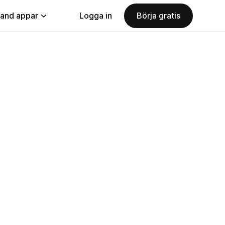
land appar
Logga in
Börja gratis