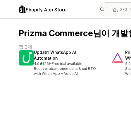
Shopify App Store
Prizma Commerce님이 개발
앱 2개
Updatrr WhatsApp AI
Pr
Automation
Wh
별 5개 중
4.9
(23)
•
Free trial available
5.0
총 리뷰 23개
총 
Recover abandoned carts & cut RTO
Sea
with WhatsApp + Voice AI
Wha