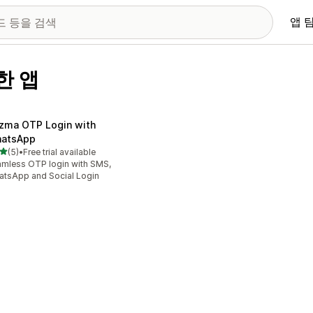
앱 
한 앱
izma OTP Login with
atsApp
별 5개 중
(5)
•
Free trial available
리뷰 5개
mless OTP login with SMS,
tsApp and Social Login