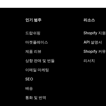
인기 범주
리소스
드랍쉬핑
Shopify 지
마켓플레이스
API 설명서
제품 리뷰
Shopify 커
상향 판매 및 번들
리서치
이메일 마케팅
SEO
배송
통화 및 번역