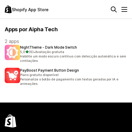
Shopify App Store
Apps por Aipha Tech
2 apps
NightTheme ‑ Dark Mode Switch
de 5 estrelas
5,0
(6)
•
Avaliação gratuita
6 avaliações ao todo
Habilite um modo escuro contínuo com detecção automática e sem
cintilações
PayBoost Payment Button Design
Plano gratuito disponível
Personalize o botão de pagamento com textos gerados por IA e
animações.