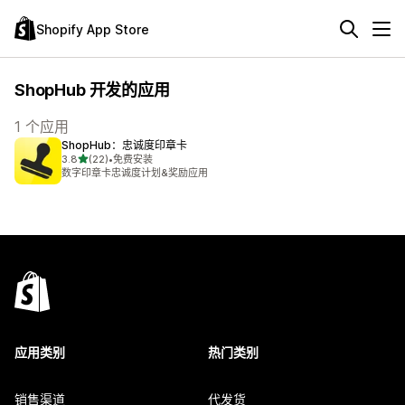
Shopify App Store
ShopHub 开发的应用
1 个应用
ShopHub：忠诚度印章卡
星（满分 5 星）
3.8
(22)
•
免费安装
总共 22 条评论
数字印章卡忠诚度计划&奖励应用
应用类别
热门类别
销售渠道
代发货