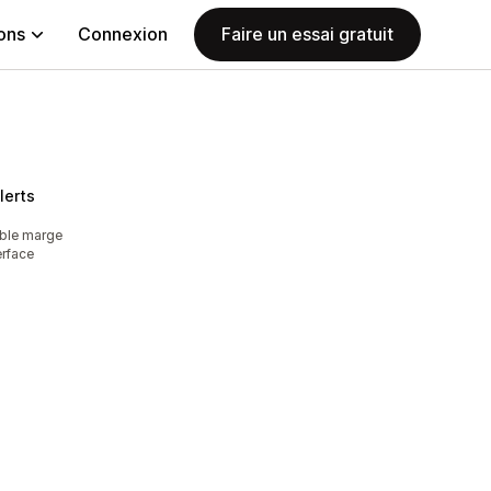
ions
Connexion
Faire un essai gratuit
lerts
ible marge
erface